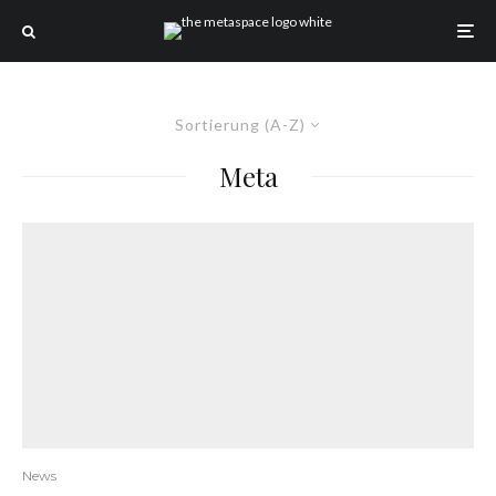
Sortierung (A-Z)
Meta
News