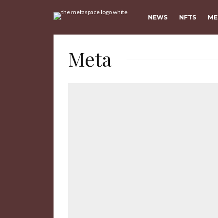
NEWS
NFTS
ME
Meta