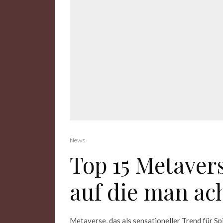
News
Top 15 Metave
auf die man ach
Metaverse, das als sensationeller Trend für S