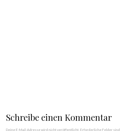
Podcast
Folge 29: Was ist eigentlich… Community?
Podcast
Folge 28: Was sind eigentlich… Gas Fees?
Podcast
Folge 27: Community, Community, Community
und noch mal Community.
Podcast
Folge 25: Verzockt, verspielt und Vaynerchuck
Schreibe einen Kommentar
Deine E-Mail-Adresse wird nicht veröffentlicht.
Erforderliche Felder sind