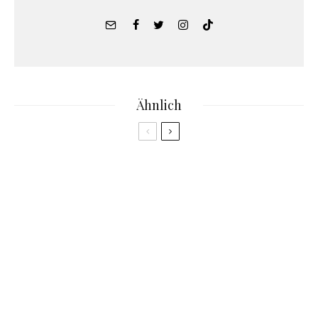
Ähnlich
3.3
NFTs
Das Sisi NFT von RTL+ auf der Flow Blockchain
Guides
NFTs
2.8
Wie bewertet man NFTs? Das Katjes NFT
Projekt
NFTs