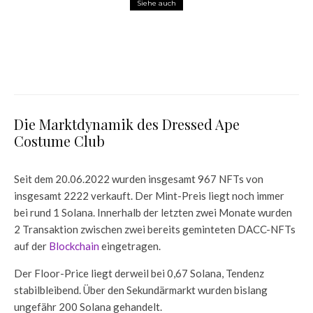
Siehe auch
3.3
NFTs
Das Sisi NFT von RTL+ auf der Flow
Blockchain
Die Marktdynamik des Dressed Ape
Costume Club
Seit dem 20.06.2022 wurden insgesamt 967 NFTs von
insgesamt 2222 verkauft. Der Mint-Preis liegt noch immer
bei rund 1 Solana. Innerhalb der letzten zwei Monate wurden
2 Transaktion zwischen zwei bereits geminteten DACC-NFTs
auf der
Blockchain
eingetragen.
Der Floor-Price liegt derweil bei 0,67 Solana, Tendenz
stabilbleibend. Über den Sekundärmarkt wurden bislang
ungefähr 200 Solana gehandelt.