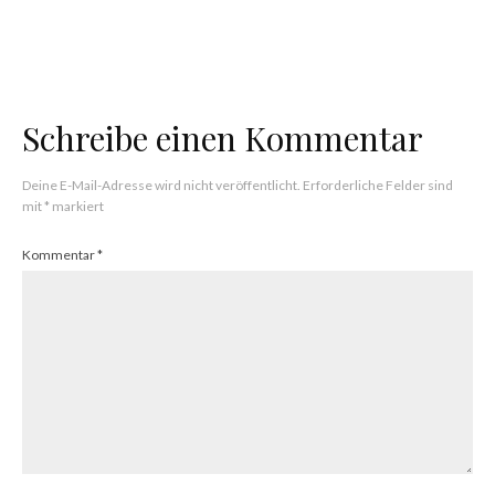
NFTs
Franck Muller’s Metaverse Uhren physisch &
virtuell
Schreibe einen Kommentar
Deine E-Mail-Adresse wird nicht veröffentlicht.
Erforderliche Felder sind
mit
*
markiert
Kommentar
*