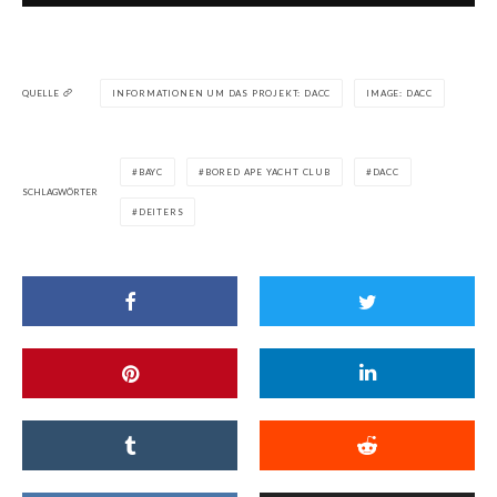
QUELLE
INFORMATIONEN UM DAS PROJEKT: DACC
IMAGE: DACC
BAYC
BORED APE YACHT CLUB
DACC
SCHLAGWÖRTER
DEITERS