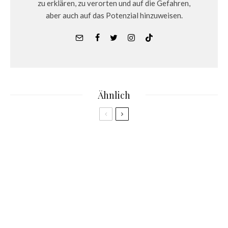
zu erklären, zu verorten und auf die Gefahren,
aber auch auf das Potenzial hinzuweisen.
Ähnlich
NFTs
2.8
Der Dressed Ape Costume Club – Karneval im
Metaverse mit den Deiters NFT
Guides
NFTs
2.8
Wie bewertet man NFTs? Das Katjes NFT
Projekt