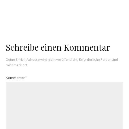
NFTs
Franck Muller’s Metaverse Uhren physisch &
virtuell
Schreibe einen Kommentar
Deine E-Mail-Adresse wird nicht veröffentlicht.
Erforderliche Felder sind
mit
*
markiert
Kommentar
*