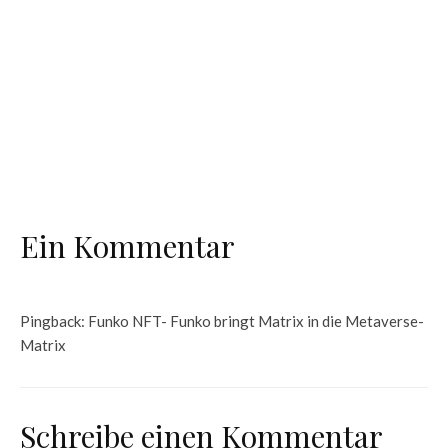
NFTs
Das Tiffany & Co. Metaverse Projekt –
Cryptopunk holt NFTs in die reale Welt
NFTs
Franck Muller’s Metaverse Uhren physisch &
virtuell
Ein Kommentar
Pingback:
Funko NFT- Funko bringt Matrix in die Metaverse-
Matrix
Schreibe einen Kommentar