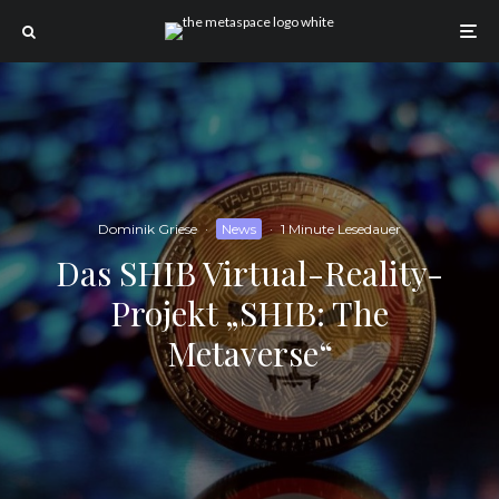
Dominik Griese
·
News
·
1 Minute Lesedauer
Das SHIB Virtual-Reality-
Projekt „SHIB: The
Metaverse“