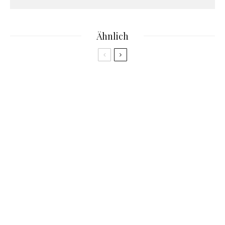
Ähnlich
Podcast
Was bitte machen Kids im Metaverse? Staffel 2
– Folge 2
Podcast
Hast du ’nen Job im Metaverse? Staffel 2 –
Folge 1
Podcast
Folge 31: Weihnachten im Metaverse