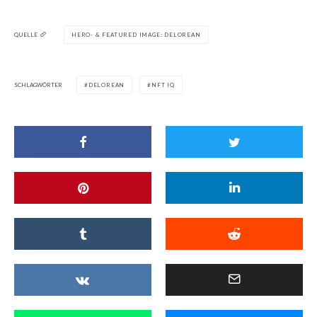
QUELLE
HERO- & FEATURED IMAGE: DELOREAN
SCHLAGWÖRTER
DELOREAN
NFT IQ