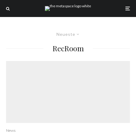
Neueste
RecRoom
News