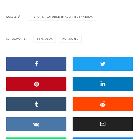
QUELLE
HERO- & FEATURED IMAGE: THE SANDBOX
SCHLAGWÖRTER
SANDBOX
UKRAINE