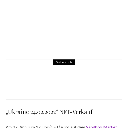
Siehe auch
News
XR-Design – Die neue, offene Brücke um
das Metaverse zu fördern
„Ukraine 24.02.2022“ NFT-Verkauf
Am 27. April um 17 Uhr (CET) wird auf dem
Sandbox Market