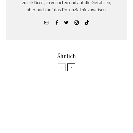
zu erklären, zu verorten und auf die Gefahren,
aber auch auf das Potenzial hinzuweisen.
Ähnlich
News
Apples neues Headset trifft auf die Realität
News
Warum das Metaverse noch kommt: Eine
persönliche Perspektive