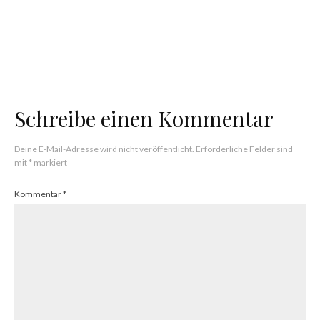
News
Altersgruppen & Tägliche User Roblox &
Fortnite
Schreibe einen Kommentar
Deine E-Mail-Adresse wird nicht veröffentlicht.
Erforderliche Felder sind
mit
*
markiert
Kommentar
*