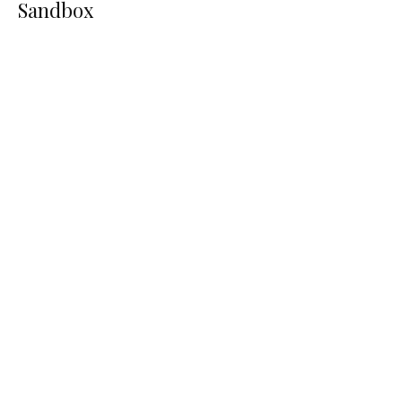
Sandbox
Manchester United & Tezos verteilen kostenlose
NFTs