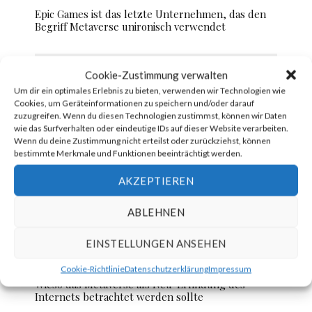
Epic Games ist das letzte Unternehmen, das den
Begriff Metaverse unironisch verwendet
Cookie-Zustimmung verwalten
AR Fashion – About You eröffnet Metaverse-
Um dir ein optimales Erlebnis zu bieten, verwenden wir Technologien wie
Projekt Hypewear
Cookies, um Geräteinformationen zu speichern und/oder darauf
zuzugreifen. Wenn du diesen Technologien zustimmst, können wir Daten
wie das Surfverhalten oder eindeutige IDs auf dieser Website verarbeiten.
Wenn du deine Zustimmung nicht erteilst oder zurückziehst, können
Philipp Plein’s Grundstück für 1,4 Millionen im
bestimmte Merkmale und Funktionen beeinträchtigt werden.
Metaverse
AKZEPTIEREN
ABLEHNEN
Wie man eine Metaverse-Markenanmeldung
vornimmt und warum
EINSTELLUNGEN ANSEHEN
Cookie-Richtlinie
Datenschutzerklärung
Impressum
Wieso das Metaverse als Neu-Erfindung des
Internets betrachtet werden sollte