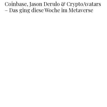
Coinbase, Jason Derulo & CryptoAvatars
– Das ging diese Woche im Metaverse
In Roblox können nun Avatar-Ausrüstung in
limitierter Auflage hergestellt werden