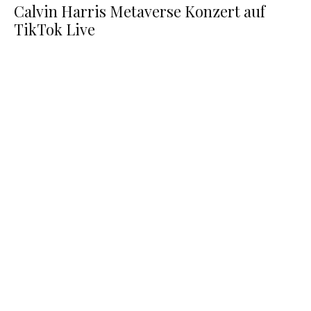
Calvin Harris Metaverse Konzert auf
TikTok Live
The Sandbox unterstützt die Menschen in der
Ukraine