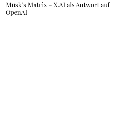
Musk’s Matrix – X.AI als Antwort auf
OpenAI
Altersgruppen & Tägliche User Roblox & Fortnite