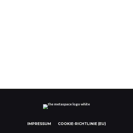
Top 15 Metaverse-Unternehmen, auf die man
achten sollte
IMPRESSUM
COOKIE-RICHTLINIE (EU)