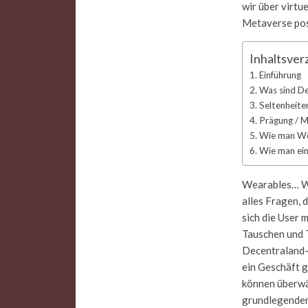
wir über virtu
Metaverse pos
Inhaltsver
Einführung
Was sind D
Seltenheite
Prägung / M
Wie man Wea
Wie man ei
Wearables… Wa
alles Fragen, 
sich die User 
Tauschen und T
Decentraland-
ein Geschäft g
können überwäl
grundlegenden