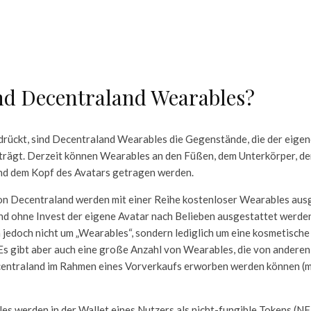
nd Decentraland Wearables?
rückt, sind Decentraland Wearables die Gegenstände, die der eigen
trägt. Derzeit können Wearables an den Füßen, dem Unterkörper, d
nd dem Kopf des Avatars getragen werden.
on Decentraland werden mit einer Reihe kostenloser Wearables ausge
nd ohne Invest der eigene Avatar nach Belieben ausgestattet werde
h jedoch nicht um „Wearables“, sondern lediglich um eine kosmetisch
Es gibt aber auch eine große Anzahl von Wearables, die von andere
centraland im Rahmen eines Vorverkaufs erworben werden können (
s werden in der Wallet eines Nutzers als nicht-fungible Tokens (NF