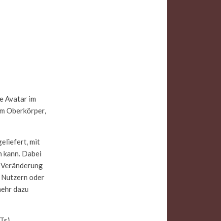
e Avatar im
em Oberkörper,
liefert, mit
n kann. Dabei
e Veränderung
n Nutzern oder
mehr dazu
Ts)