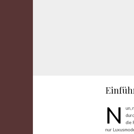
Einfüh
N
un,
durc
die 
nur Luxusmod