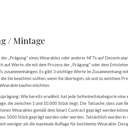
g / Mintage
der „Prägung“ eines Wearables oder anderer NFTs auf Decentraland
ch auf Werte, die mit dem Prozess der „Prägung“ oder dem Entstehe
Ts zusammenhängen. Es gibt 3 wichtige Werte im Zusammenhang mit
ie Sie beachten sollten, wenn Sie überlegen, ob und zu welchem Prei
Wearable kaufen möchten:
prägung: Wie bereits erwähnt, hat jede Seltenheitskategorie eine
ge, die zwischen 1 und 10.000 Stück liegt. Die Tatsache, dass zum B
eltenen Wearables gemäß dem Smart Contract geprägt werden könne
dass 5000 Stück geprägt wurden oder werden. Tatsächlich wurden in
weit weniger als die maximale Auflage für bestimmte Wearable-Desi