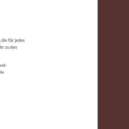
die für jedes
hr zu den
and-
die