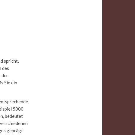
 spricht,
n des
 der
s Sie ein
 entsprechende
eispiel 5000
n, bedeutet
 verschiedenen
gns geprägt.