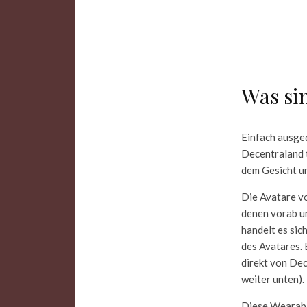
Was si
Einfach ausged
Decentraland 
dem Gesicht u
Die Avatare v
denen vorab u
handelt es sic
des Avatares. 
direkt von De
weiter unten).
Diese Wearable