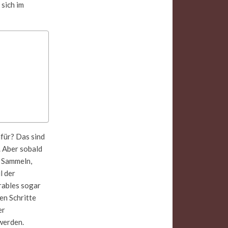
 sich im
für? Das sind
. Aber sobald
s Sammeln,
l der
rables sogar
en Schritte
er
werden.