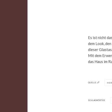
Es ist nicht d
dem Look, den e
dieser Glastas
Mit dem Erwerb
das Haus im R
QUELLE
HER
SCHLAGWÖRTER