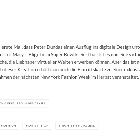
as erste Mal, dass Peter Dundas einen Ausflug ins digitale Design un
r für Mary J. Blige beim Super Bowl kreiert hat, ist es nun eine virtu
che, die Liebhaber virtueller Welten erwerben können. Aber das ist no
 dieser Kreation erhält man auch die Eintrittskarte zu einer exklusiv
ahmen der nächsten New York Fashion Week im Herbst veranstaltet.
O- & FEATURED IMAGE: GENIES
FASHION
PARIS HILTON
PROMIS IM METAVERSE