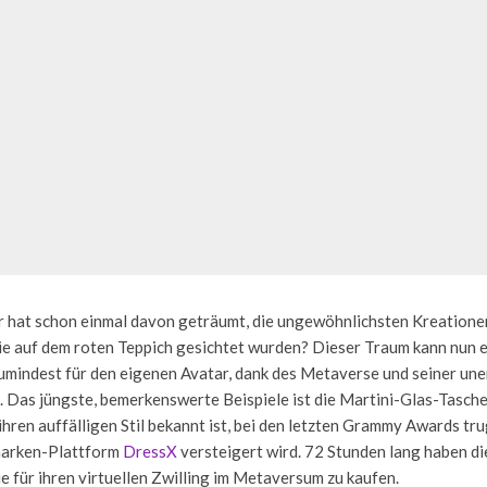
r hat schon einmal davon geträumt, die ungewöhnlichsten Kreationen
ie auf dem roten Teppich gesichtet wurden? Dieser Traum kann nun e
umindest für den eigenen Avatar, dank des Metaverse und seiner une
 Das jüngste, bemerkenswerte Beispiele ist die Martini-Glas-Tasche,
 ihren auffälligen Stil bekannt ist, bei den letzten Grammy Awards tru
marken-Plattform
DressX
versteigert wird. 72 Stunden lang haben di
ie für ihren virtuellen Zwilling im Metaversum zu kaufen.