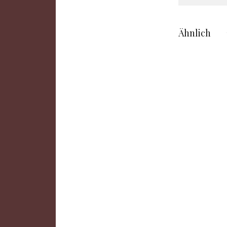
Ähnlich
N
3.3
D
F
G
2.8
W
K
N
W
N
N