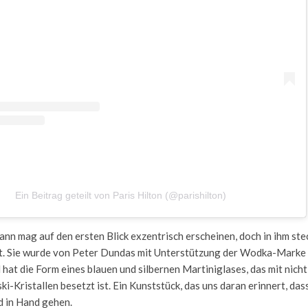
Ein Beitrag geteilt von Paris Hilton (@parishilton)
nn mag auf den ersten Blick exzentrisch erscheinen, doch in ihm st
. Sie wurde von Peter Dundas mit Unterstützung der Wodka-Mark
hat die Form eines blauen und silbernen Martiniglases, das mit nicht
i-Kristallen besetzt ist. Ein Kunststück, das uns daran erinnert, da
d in Hand gehen.