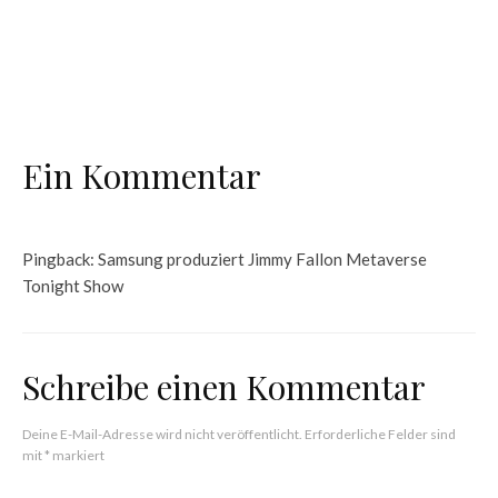
News
Altersgruppen & Tägliche User Roblox &
Fortnite
Ein Kommentar
Pingback:
Samsung produziert Jimmy Fallon Metaverse
Tonight Show
Schreibe einen Kommentar
Deine E-Mail-Adresse wird nicht veröffentlicht.
Erforderliche Felder sind
mit
*
markiert