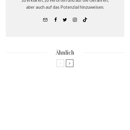
zu erklären, zu verorten und auf die Gefahren,
aber auch auf das Potenzial hinzuweisen.
Ähnlich
News
Apples neues Headset trifft auf die Realität
News
Warum das Metaverse noch kommt: Eine
persönliche Perspektive