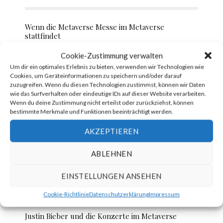
Wenn die Metaverse Messe im Metaverse
stattfindet
Cookie-Zustimmung verwalten
Um dir ein optimales Erlebnis zu bieten, verwenden wir Technologien wie
Forever 21 eröffnet mehrere Shops in
Cookies, um Geräteinformationen zu speichern und/oder darauf
unterschiedlichen Metaversen
zuzugreifen. Wenn du diesen Technologien zustimmst, können wir Daten
wie das Surfverhalten oder eindeutige IDs auf dieser Website verarbeiten.
Wenn du deine Zustimmung nicht erteilst oder zurückziehst, können
bestimmte Merkmale und Funktionen beeinträchtigt werden.
Metapolis – Das Metaverse für jedermann?
AKZEPTIEREN
ABLEHNEN
Die erste Metaverse Fashion Week im Luxury
Fashion District
EINSTELLUNGEN ANSEHEN
Cookie-Richtlinie
Datenschutzerklärung
Impressum
Justin Bieber und die Konzerte im Metaverse