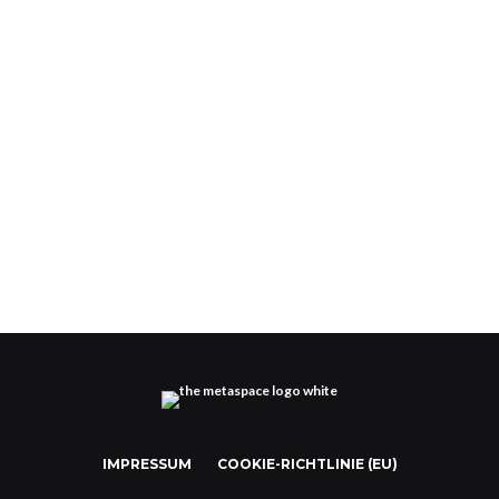
Pommes im Metaverse – McDonald’s Restaurants
bald virtuell
IMPRESSUM
COOKIE-RICHTLINIE (EU)