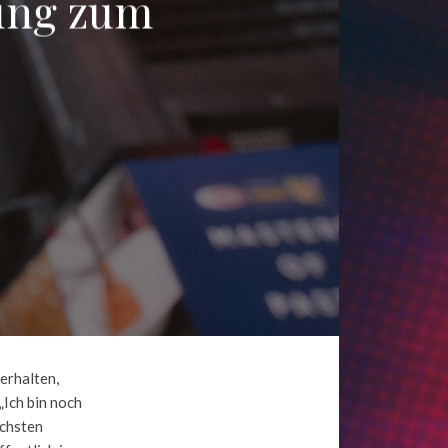
fung zum
erhalten,
Ich bin noch
ächsten