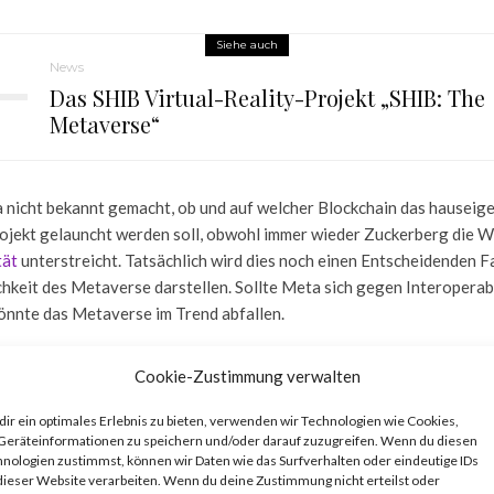
Siehe auch
News
Das SHIB Virtual-Reality-Projekt „SHIB: The
Metaverse“
 nicht bekannt gemacht, ob und auf welcher Blockchain das hauseig
jekt gelauncht werden soll, obwohl immer wieder Zuckerberg die Wi
tät
unterstreicht. Tatsächlich wird dies noch einen Entscheidenden Fa
keit des Metaverse darstellen. Sollte Meta sich gegen Interoperabi
önnte das Metaverse im Trend abfallen.
auf der SXSW nicht zur Sprache kam, muss sich Meta der Herausford
Cookie-Zustimmung verwalten
ner neuen digitalen Form stellen: Belästigung in der virtuellen Realit
g auch die Liste der technischen Herausforderungen durch, an dene
ir ein optimales Erlebnis zu bieten, verwenden wir Technologien wie Cookies,
lich das Quest-Headset, das von Metas Oculus-Einheit hergestellt w
Geräteinformationen zu speichern und/oder darauf zuzugreifen. Wenn du diesen
 iPhone als einem ersten Meilenstein.
nologien zustimmst, können wir Daten wie das Surfverhalten oder eindeutige IDs
dieser Website verarbeiten. Wenn du deine Zustimmung nicht erteilst oder