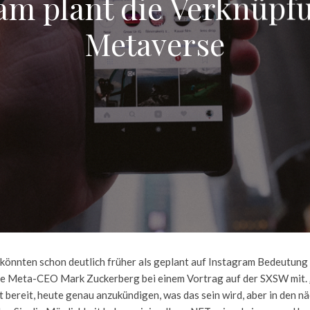
am plant die Verknüp
Metaverse
könnten schon deutlich früher als geplant auf Instagram Bedeutung 
te Meta-CEO Mark Zuckerberg bei einem Vortrag auf der SXSW mit. „
t bereit, heute genau anzukündigen, was das sein wird, aber in den n