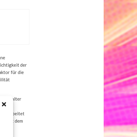
ene
chtigkeit der
ktor für die
lität
erung alter
ät.
n gearbeitet
ird, mit dem