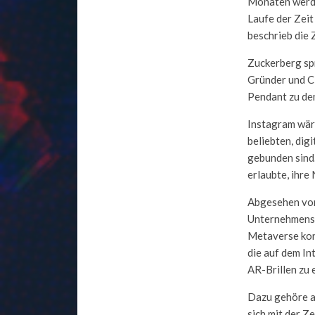
Monaten werden
Laufe der Zeit
beschrieb die 
Zuckerberg sp
Gründer und C
Pendant zu de
Instagram wäre
beliebten, dig
gebunden sind
erlaubte, ihre
Abgesehen von
Unternehmens i
Metaverse konf
die auf dem I
AR-Brillen zu e
Dazu gehöre au
sich mit der Z