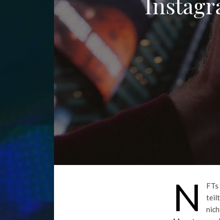
Instagr
N
FTs 
teil
nich