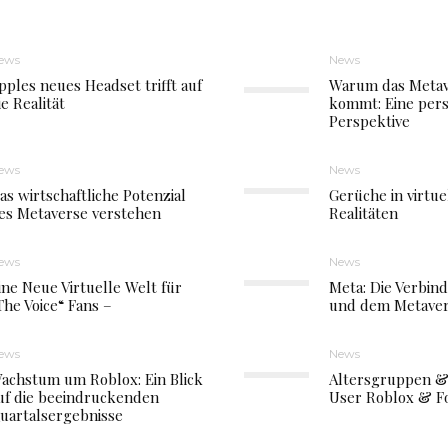
ews
News
pples neues Headset trifft auf
Warum das Metav
ie Realität
kommt: Eine pers
Perspektive
ews
News
as wirtschaftliche Potenzial
Gerüche in virtue
es Metaverse verstehen
Realitäten
ews
News
ine Neue Virtuelle Welt für
Meta: Die Verbin
The Voice“ Fans –
und dem Metave
ews
News
achstum um Roblox: Ein Blick
Altersgruppen &
uf die beeindruckenden
User Roblox & Fo
uartalsergebnisse