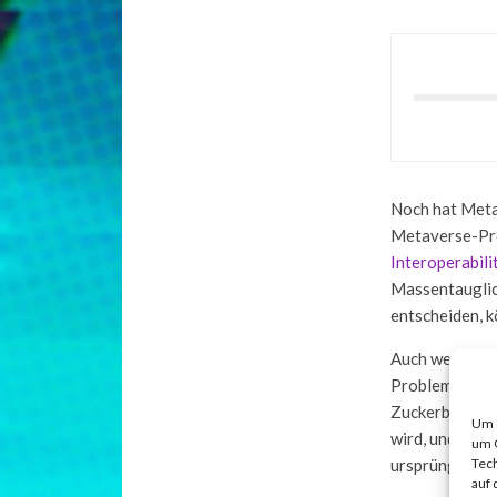
Noch hat Meta
Metaverse-Pro
Interoperabili
Massentauglich
entscheiden, k
Auch wenn es 
Probleme in ei
Zuckerberg gin
Um d
wird, und verg
um 
ursprünglichen
Tech
auf 