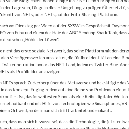
 Sie die Möglichkeit haben, einige Ihrer NFTs einzubringen und hof
 in der Lage sein, Dinge in dieser Umgebung zu prägen (Übersetzt)“, 
Zukunft von NFTs, oder NFTs, auf der Foto-Sharing-Plattform.
rach am Dienstag per Video auf der SXSW im Gespräch mit Daymond
EO von Fubu und einem der Haie der ABC-Sendung Shark Tank, dass
m deutschen „Höhle der Löwen“.
 nicht das erste soziale Netzwerk, das seine Plattform mit den derze
italen Vermögenswerten ausstattet, die für ihre Identität an eine Bl
. Twitter betrat im Januar das NFT-Land, indem es Twitter Blue-Ab
 NFTs als Profilbilder anzuzeigen.
 NFTs sprach Zuckerberg über das Metaverse und bekräftigte das 
n das Konzept. Er ging zudem auf eine Reihe von Problemen ein, mi
rontiert ist, das im weitesten Sinne als eine Reihe digitaler Welten 
nternet aufbaut und mit Hilfe von Technologien wie Smartphones, V
inem Ort wird, an dem man sich trifft, arbeitet und einkauft.
ch, dass man sich bewusst sei, dass die Technologie, die jetzt entwi
eit verbessern werde. Zuckerberg sprach auch über die Notwendigkei