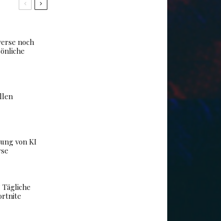
erse noch
önliche
llen
dung von KI
rse
 Tägliche
rtnite