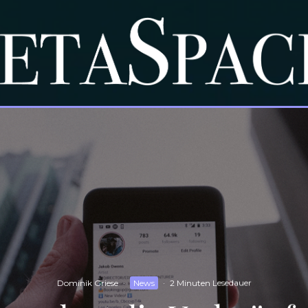
Dominik Griese
·
News
·
2 Minuten Lesedauer