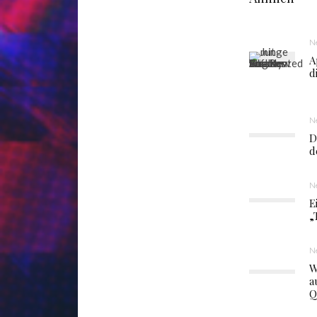
N
A
d
N
D
d
N
E
„
N
W
a
Q