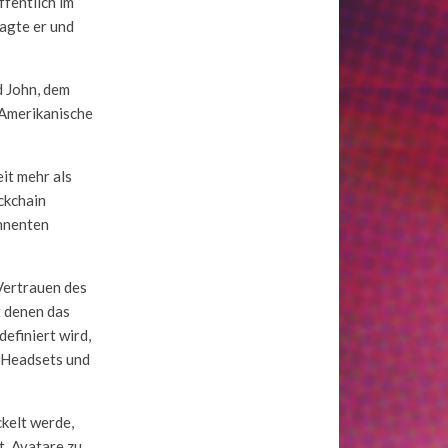
fentlich im
sagte er und
 John, dem
 Amerikanische
it mehr als
ockchain
onnenten
Vertrauen des
t denen das
definiert wird,
R-Headsets und
ckelt werde,
t, Avatare zu