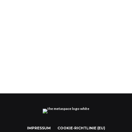
Decentraland richtet Metaverse Fashion Week aus
IMPRESSUM
COOKIE-RICHTLINIE (EU)