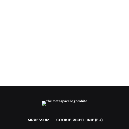
AR Fashion – About You eröffnet Metaverse-
Projekt Hypewear
IMPRESSUM
COOKIE-RICHTLINIE (EU)