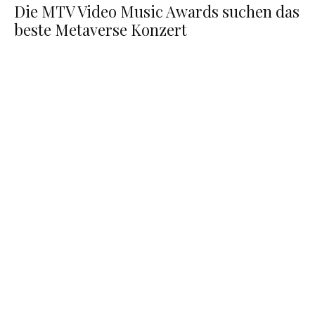
Die MTV Video Music Awards suchen das
beste Metaverse Konzert
Epic Games ist das letzte Unternehmen, das den
Begriff Metaverse unironisch verwendet