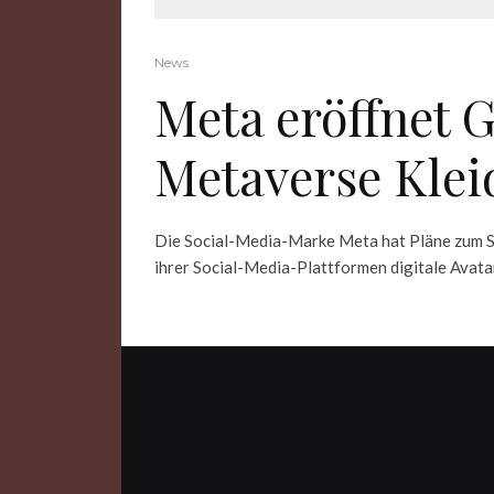
News
Meta eröffnet G
Metaverse Kle
Die Social-Media-Marke Meta hat Pläne zum St
ihrer Social-Media-Plattformen digitale Avatare