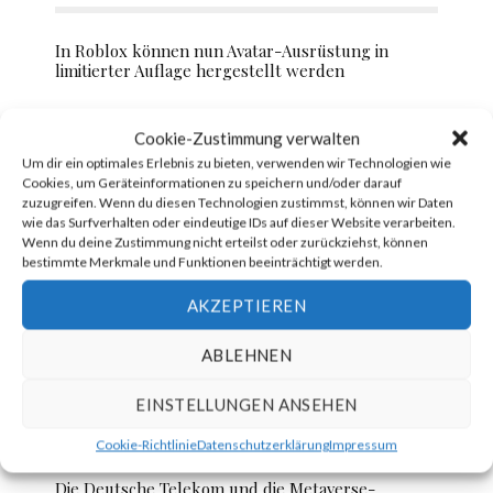
In Roblox können nun Avatar-Ausrüstung in
limitierter Auflage hergestellt werden
Cookie-Zustimmung verwalten
Meta testet geldbringende Tools für Horizon
Um dir ein optimales Erlebnis zu bieten, verwenden wir Technologien wie
Worlds
Cookies, um Geräteinformationen zu speichern und/oder darauf
zuzugreifen. Wenn du diesen Technologien zustimmst, können wir Daten
wie das Surfverhalten oder eindeutige IDs auf dieser Website verarbeiten.
Wenn du deine Zustimmung nicht erteilst oder zurückziehst, können
Wie das Metaverse Einzelhandel &
bestimmte Merkmale und Funktionen beeinträchtigt werden.
Konsumgüterindustrie verändert
AKZEPTIEREN
ABLEHNEN
Manchester United & Tezos verteilen kostenlose
NFTs
EINSTELLUNGEN ANSEHEN
Cookie-Richtlinie
Datenschutzerklärung
Impressum
Die Deutsche Telekom und die Metaverse-