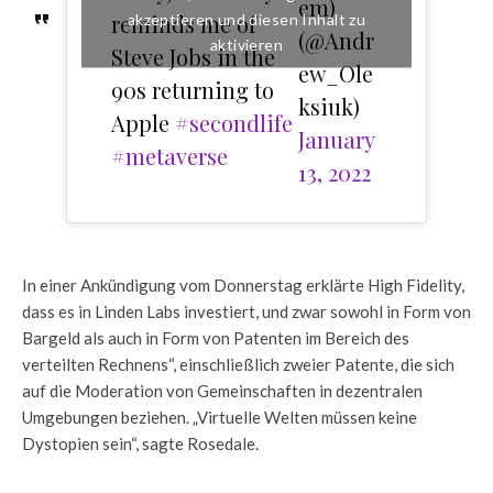
em)
reminds me of
akzeptieren und diesen Inhalt zu
(@Andr
aktivieren
Steve Jobs in the
ew_Ole
90s returning to
ksiuk)
Apple
#secondlife
January
#metaverse
13, 2022
In einer Ankündigung vom Donnerstag erklärte High Fidelity,
dass es in Linden Labs investiert, und zwar sowohl in Form von
Bargeld als auch in Form von Patenten im Bereich des
verteilten Rechnens“, einschließlich zweier Patente, die sich
auf die Moderation von Gemeinschaften in dezentralen
Umgebungen beziehen. „Virtuelle Welten müssen keine
Dystopien sein“, sagte Rosedale.