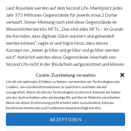
Laut Rosedale werden auf dem Second Life-Marktplatz jedes
Jahr 375 Millionen Gegenstände für jeweils etwa 2 Dollar
verkauft. Seiner Meinung nach sind diese Gegenstände im
Wesentlichen bereits NFTs. „Das sind alles NFTs – im Grunde
die Kernidee, dass digitale Güter markiert und gehandelt
werden können“, sagte er und fügte hinzu, dass dieses
Konzept nur „immer größer und größer und größer werden
wird“. Natürlich werden diese Gegenstände innerhalb von
Second Life nicht in der Blockchain aufgezeichnet und können
daher nicht außerhalb des Spiels existieren – was eine
Cookie-Zustimmung verwalten
wesentliche Eigenschaft von NFTs ist.“
Um dir ein optimales Erlebnis zu bieten, verwenden wir Technologien wie
Cookies, um Geräteinformationen zu speichern und/oder darauf
Im 19. Jahr seines Bestehens erwirtschaftet Second Life nach
zuzugreifen. Wenn du diesen Technologien zustimmst, können wir Daten
eigenen Angaben ein jährliches Bruttoinlandsprodukt von
wie das Surfverhalten oder eindeutige IDs auf dieser Website verarbeiten.
Wenn du deine Zustimmung nicht erteilst oder zurückziehst, können
650 Millionen Dollar, und auf seinem Marktplatz werden über
bestimmte Merkmale und Funktionen beeinträchtigt werden.
8 Millionen einzigartige Gegenstände verkauft.
AKZEPTIEREN