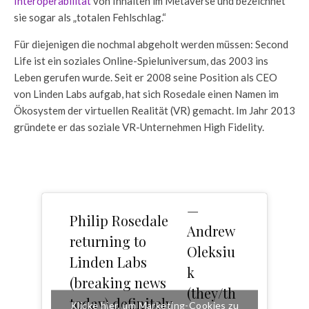
Interoperabilität
von Inhalten im Metaverse und bezeichnet
sie sogar als „totalen Fehlschlag.“
Für diejenigen die nochmal abgeholt werden müssen: Second
Life ist ein soziales Online-Spieluniversum, das 2003 ins
Leben gerufen wurde. Seit er 2008 seine Position als CEO
von Linden Labs aufgab, hat sich Rosedale einen Namen im
Ökosystem der virtuellen Realität (VR) gemacht. Im Jahr 2013
gründete er das soziale VR-Unternehmen High Fidelity.
—
Philip Rosedale
Andrew
returning to
Oleksiu
Linden Labs
k
(breaking news
(they/th
today) definitely
Klicke hier, um Marketing-Cookies zu